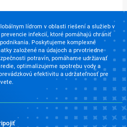
lobálnym lídrom v oblasti riešení a služieb v
a prevencie infekcií, ktoré pomáhajú chrániť
 a podnikania. Poskytujeme komplexné
natky založené na údajoch a prvotriedne
ezpečnosti potravín, pomáhame udržiavať
tredie, optimalizujeme spotrebu vody a
prevádzkovú efektivitu a udržateľnosť pre
vete.
ipojiť