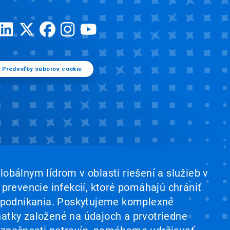
Predvoľby súborov cookie
lobálnym lídrom v oblasti riešení a služieb v
a prevencie infekcií, ktoré pomáhajú chrániť
 a podnikania. Poskytujeme komplexné
natky založené na údajoch a prvotriedne