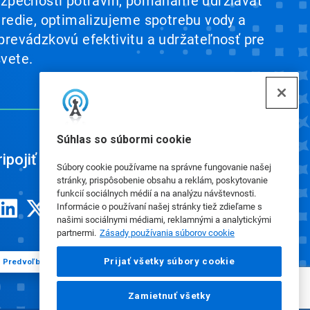
ezpečnosti potravín, pomáhame udržiavať
tredie, optimalizujeme spotrebu vody a
prevádzkovú efektivitu a udržateľnosť pre
vete.
Súhlas so súbormi cookie
ipojiť
Súbory cookie používame na správne fungovanie našej
stránky, prispôsobenie obsahu a reklám, poskytovanie
funkcií sociálnych médií a na analýzu návštevnosti.
Informácie o používaní našej stránky tiež zdieľame s
našimi sociálnymi médiami, reklamnými a analytickými
partnermi.
Zásady používania súborov cookie
Prijať všetky súbory cookie
Predvoľby súborov cookie
Zamietnuť všetky