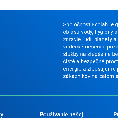
Spoločnosť Ecolab je g
oblasti vody, hygieny 
zdravie ľudí, planéty
vedecké riešenia, poz
služby na zlepšenie b
čisté a bezpečné pros
energie a zlepšujeme 
zákazníkov na celom s
ty
Používanie našej
Pr