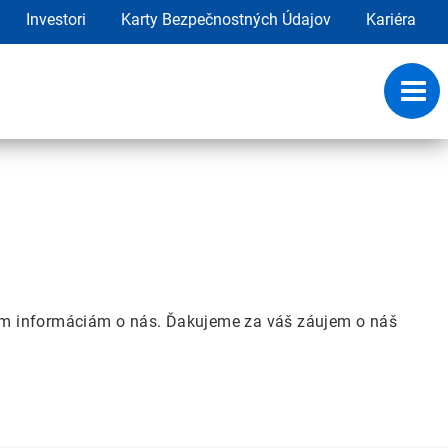
Investori
Karty Bezpečnostných Údajov
Kariéra
Toggl
navig
vnym informáciám o nás. Ďakujeme za váš záujem o náš